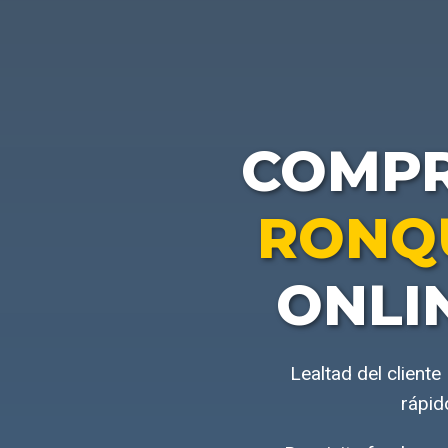
COMP
RONQU
ONLI
Lealtad del client
rápid