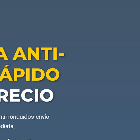
 ANTI-
RÁPIDO
RECIO
nti-ronquidos envío
diata.