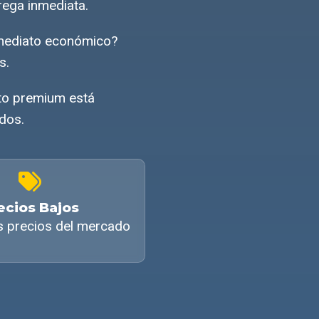
rega inmediata.
nmediato económico?
s.
ato premium está
ados.
ecios Bajos
s precios del mercado