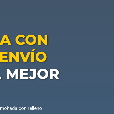
A CON
 ENVÍO
L MEJOR
lmohada con relleno