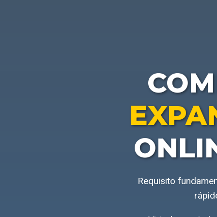
COM
EXPA
ONLI
Requisito fundamen
rápid