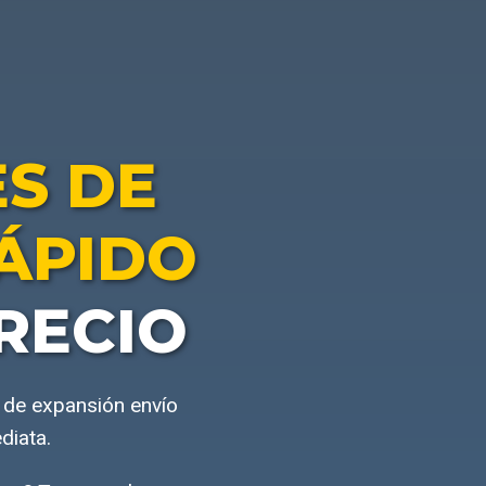
S DE
ÁPIDO
RECIO
 de expansión envío
diata.