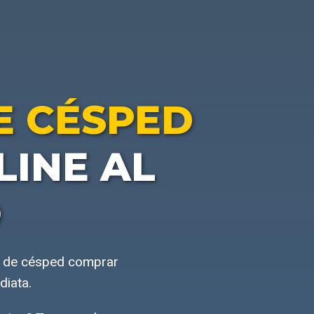
E CÉSPED
INE AL
O
or de césped comprar
diata.