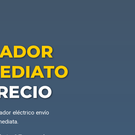
LADOR
MEDIATO
RECIO
dor eléctrico envío
mediata.