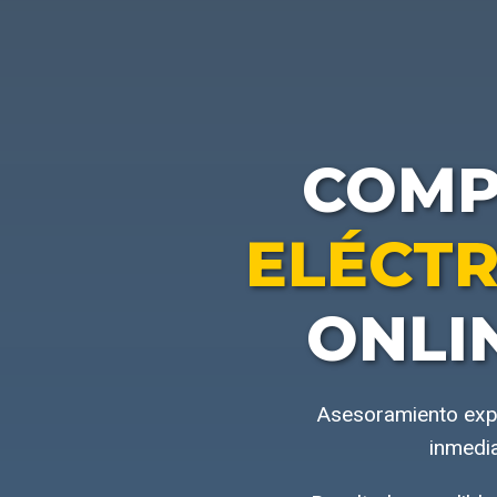
COM
ELÉCTR
ONLI
Asesoramiento expe
inmedia