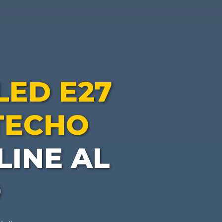
LED E27
TECHO
INE AL
O