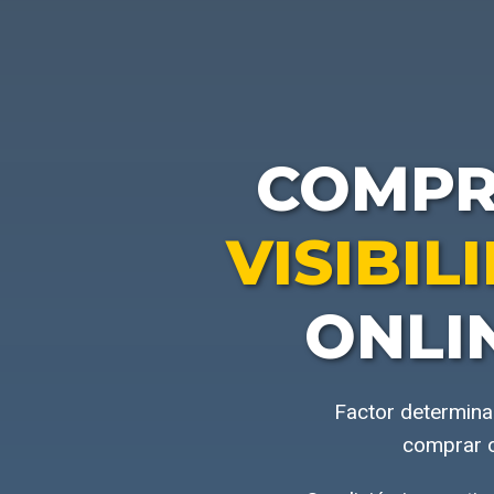
COMP
VISIBI
ONLI
Factor determinan
comprar o