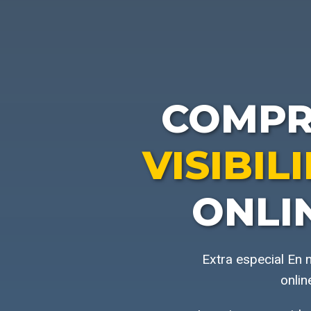
COMP
VISIBI
ONLI
Extra especial En 
onlin