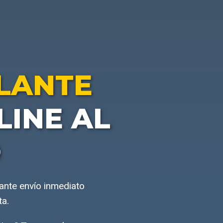
SLANTE
INE AL
O
ante envío inmediato
ta.