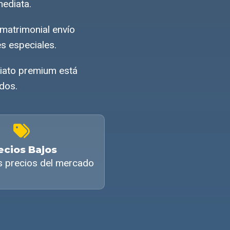
mediata.
matrimonial envío
s especiales.
iato premium está
ados.
ecios Bajos
s precios del mercado