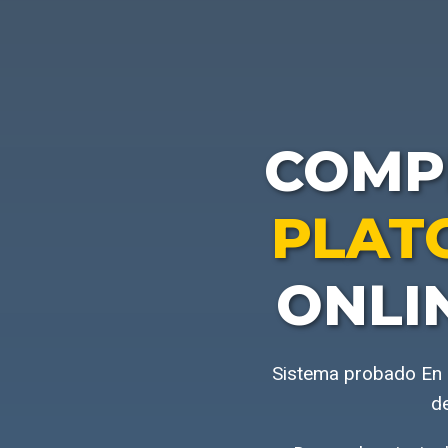
COMP
PLAT
ONLI
Sistema probado En n
de