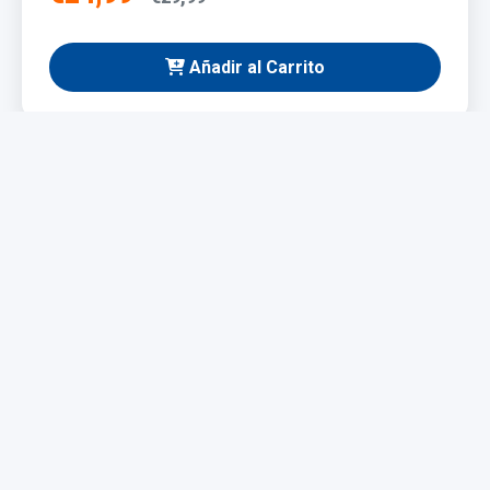
Añadir al Carrito
NUEVO
Taladro Eléctrico 1200W
Potente y fácil de manejar, ideal para bricolaje y