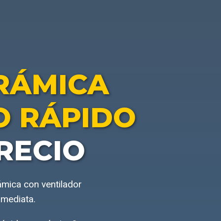
RÁMICA
O RÁPIDO
RECIO
ámica con ventilador
nmediata.