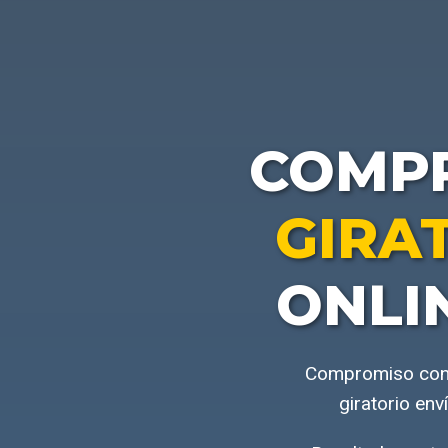
COMP
GIRA
ONLI
Compromiso con l
giratorio en