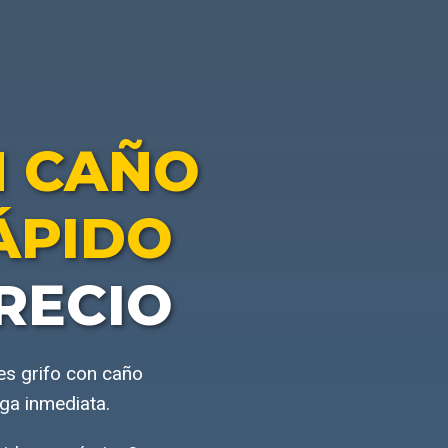
N CAÑO
ÁPIDO
RECIO
es grifo con caño
ga inmediata.