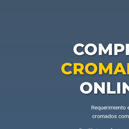
COMP
CROMA
ONLI
Requerimiento e
cromados compr