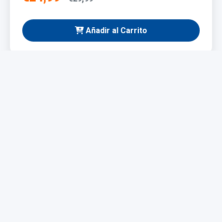
Añadir al Carrito
NUEVO
Taladro Eléctrico 1200W
Potente y fácil de manejar, ideal para bricolaje y