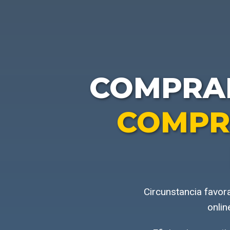
COMPR
COMPR
Circunstancia favor
onlin