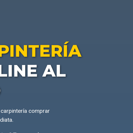
PINTERÍA
INE AL
O
 carpintería comprar
diata.