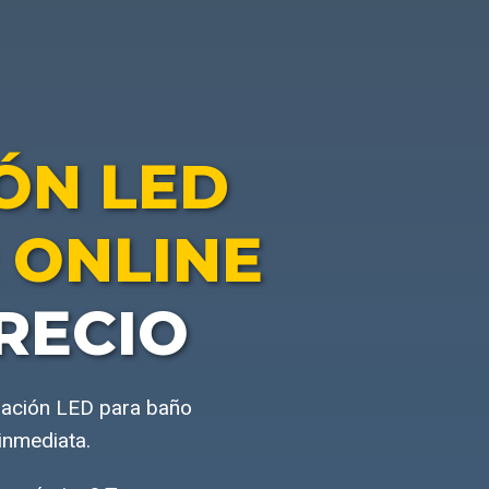
ÓN LED
 ONLINE
RECIO
nación LED para baño
inmediata.