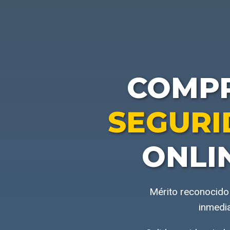
COMP
SEGURI
ONLI
Mérito reconocido 
inmedia