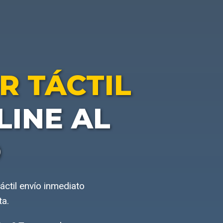
R TÁCTIL
INE AL
O
áctil envío inmediato
ta.