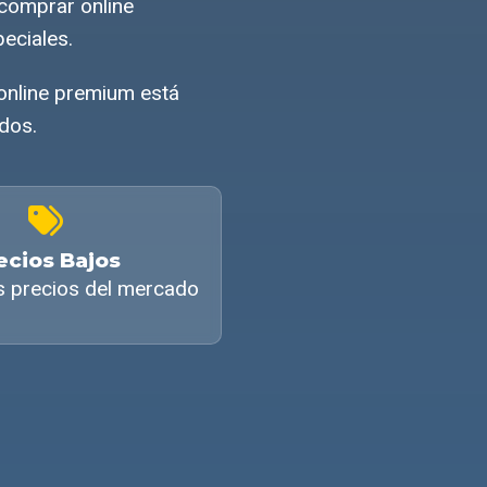
 comprar online
eciales.
 online premium está
ados.
ecios Bajos
s precios del mercado