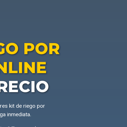
EGO POR
NLINE
RECIO
es kit de riego por
ga inmediata.