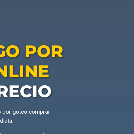
EGO POR
NLINE
RECIO
go por goteo comprar
diata.