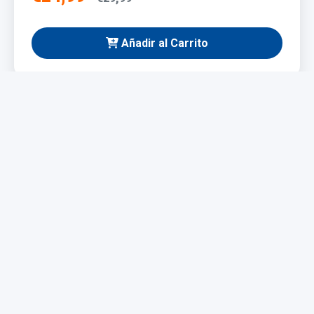
Añadir al Carrito
NUEVO
Taladro Eléctrico 1200W
Potente y fácil de manejar, ideal para bricolaje y