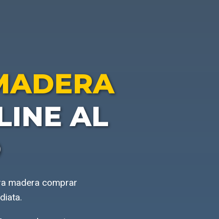
 MADERA
INE AL
O
ara madera comprar
diata.