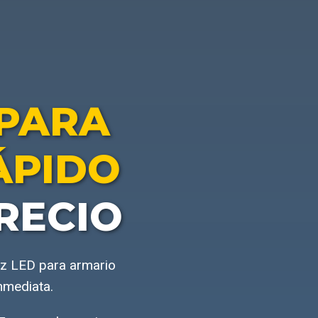
 PARA
ÁPIDO
RECIO
uz LED para armario
nmediata.