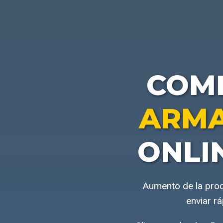
COM
ARMA
ONLI
Aumento de la prod
enviar r