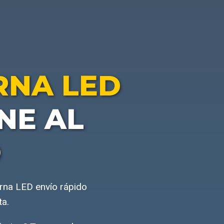
RNA LED
NE AL
O
urna LED envío rápido
ta.