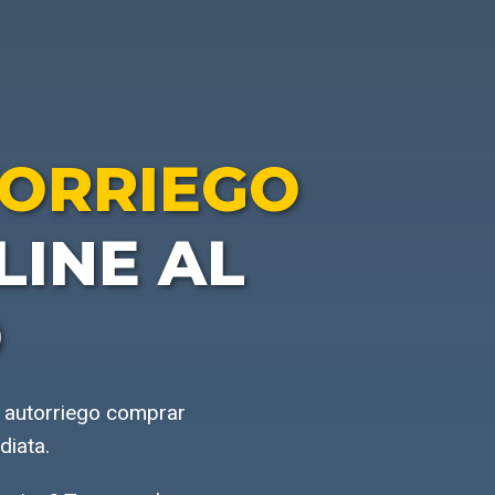
ORRIEGO
INE AL
O
 autorriego comprar
diata.