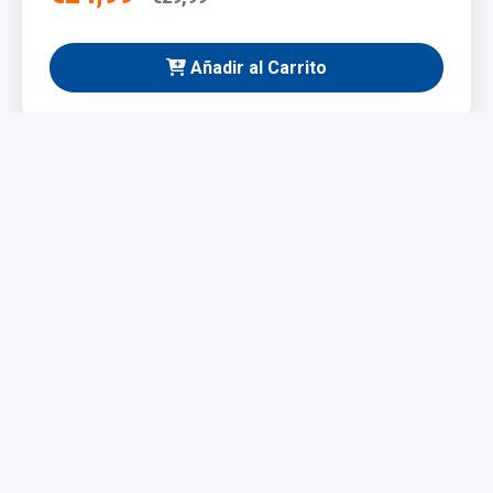
Añadir al Carrito
NUEVO
Taladro Eléctrico 1200W
Potente y fácil de manejar, ideal para bricolaje y