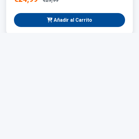
€29,99
Añadir al Carrito
NUEVO
Taladro Eléctrico 1200W
Potente y fácil de manejar, ideal para bricolaje y