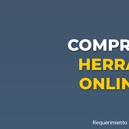
COMP
HERR
ONLI
Requerimiento 