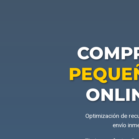
COMP
PEQUEÑ
ONLI
Optimización de rec
envío inm