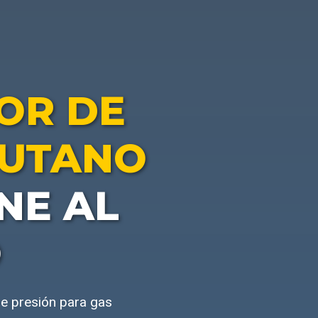
OR DE
BUTANO
NE AL
O
e presión para gas