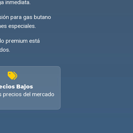
a inmediata.
sión para gas butano
es especiales.
ido premium está
ados.
ecios Bajos
s precios del mercado