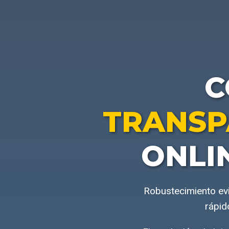
C
TRANSP
ONLI
Robustecimiento evi
rápid