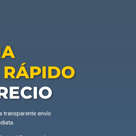
NA
 RÁPIDO
RECIO
a transparente envío
diata.