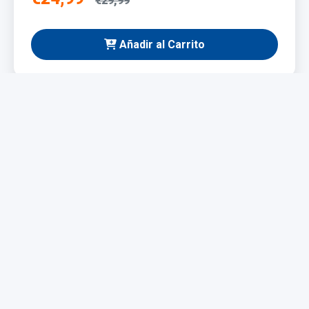
€29,99
Añadir al Carrito
NUEVO
Taladro Eléctrico 1200W
Potente y fácil de manejar, ideal para bricolaje y