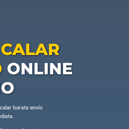
 CALAR
O
ONLINE
IO
calar barata envío
diata.