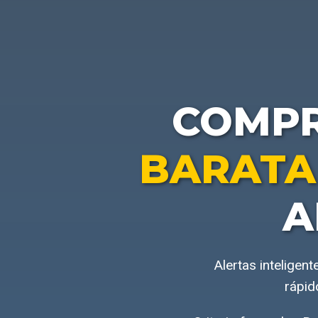
COMP
BARATA
A
Alertas inteligen
rápid