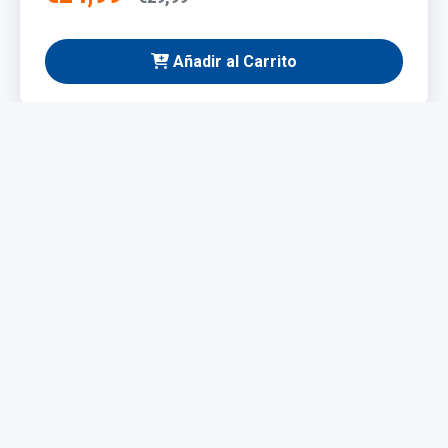
Añadir al Carrito
NUEVO
Taladro Eléctrico 1200W
Potente y fácil de manejar, ideal para bricolaje y