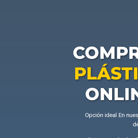
COMP
PLÁST
ONLI
Opción ideal En nues
de