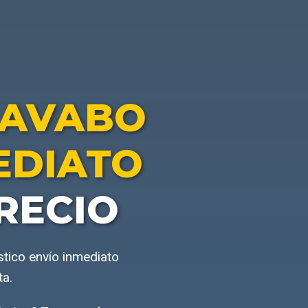
LAVABO
EDIATO
RECIO
stico envío inmediato
ta.