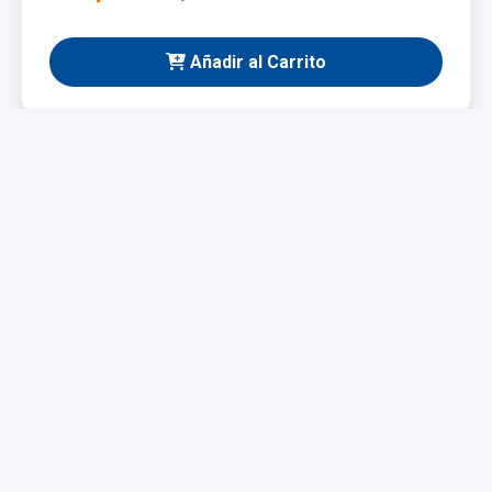
Añadir al Carrito
NUEVO
Taladro Eléctrico 1200W
Potente y fácil de manejar, ideal para bricolaje y