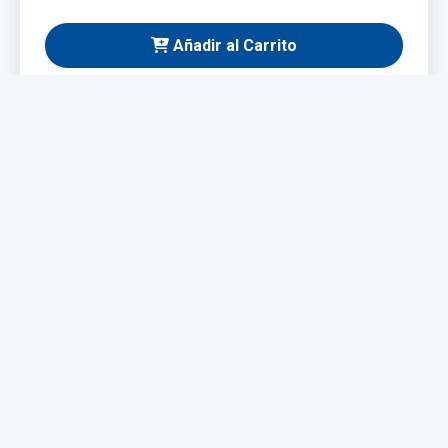
Añadir al Carrito
NUEVO
Taladro Eléctrico 1200W
Potente y fácil de manejar, ideal para bricolaje y
profesionales. Incluye maletín y juego de brocas