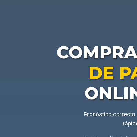
COMPR
DE P
ONLI
Pronóstico correcto 
rápid