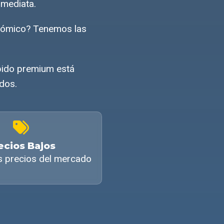
nmediata.
onómico? Tenemos las
pido premium está
ados.
ecios Bajos
s precios del mercado