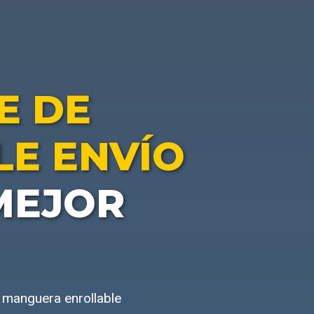
E DE
E ENVÍO
MEJOR
 manguera enrollable