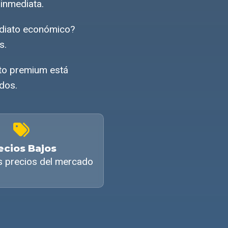
inmediata.
ediato económico?
s.
ato premium está
ados.
ecios Bajos
s precios del mercado