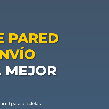
E PARED
ENVÍO
L MEJOR
ared para bicicletas