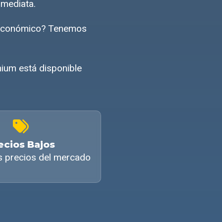
nmediata.
o económico? Tenemos
mium está disponible
ecios Bajos
s precios del mercado