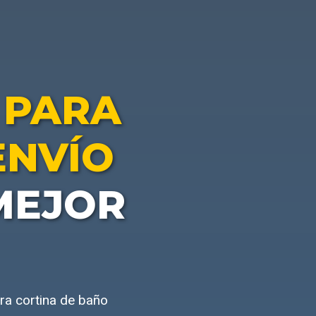
 PARA
ENVÍO
MEJOR
ra cortina de baño