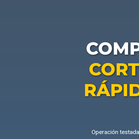
COM
CORT
RÁPI
Operación testada