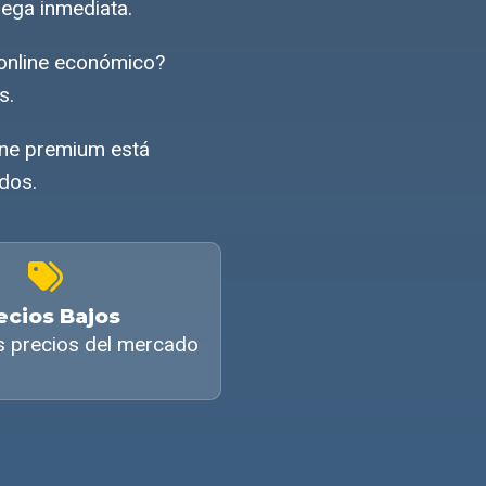
rega inmediata.
online económico?
s.
ine premium está
ados.
ecios Bajos
s precios del mercado