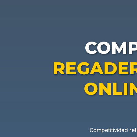
COM
REGADE
ONLI
Competitividad re