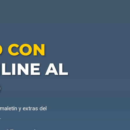
 CON
LINE AL
O
aletín y extras del
.