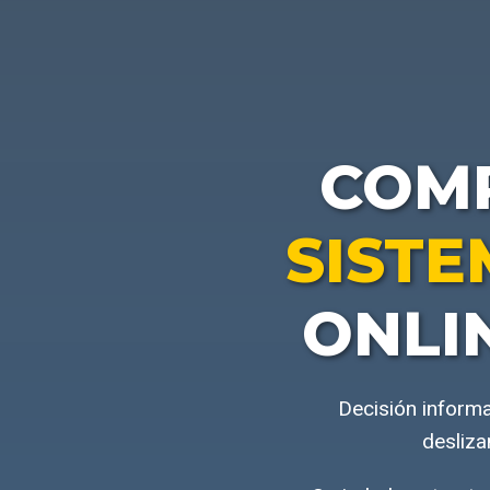
COM
SISTE
ONLI
Decisión informa
desliza