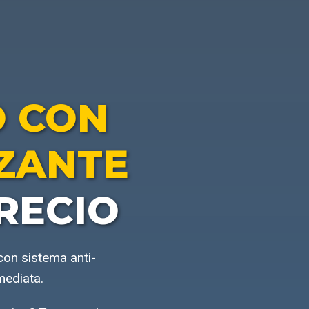
 CON
IZANTE
RECIO
con sistema anti-
mediata.