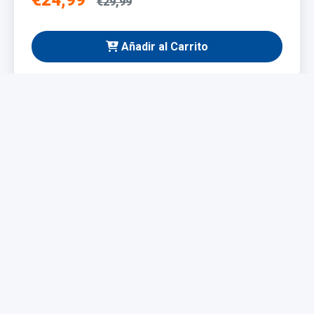
€24,99
€29,99
Añadir al Carrito
NUEVO
Taladro Eléctrico 1200W
Potente y fácil de manejar, ideal para bricolaje y