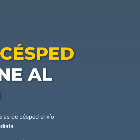
 CÉSPED
NE AL
O
eras de césped envío
diata.