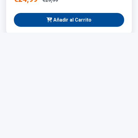
€29,99
Añadir al Carrito
NUEVO
Taladro Eléctrico 1200W
Potente y fácil de manejar, ideal para bricolaje y